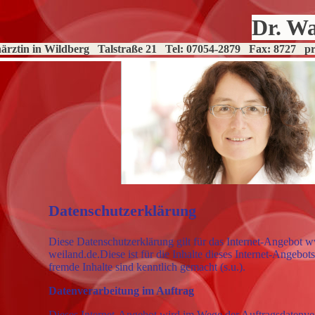
Dr. W
ärztin in Wildberg Talstraße 21 Tel: 07054-2879 Fax: 8727 pr
Datenschutzerklärung
Diese Datenschutzerklärung gilt für das Internet-Angebot 
weiland.de.
Diese ist für die Inhalte dieses Internet-Angebot
fremde Inhalte sind kenntlich gemacht (s.u.).
Datenverarbeitung im Auftrag
Dieses Internet-Angebot wird im Wege der Auftragsdatenver